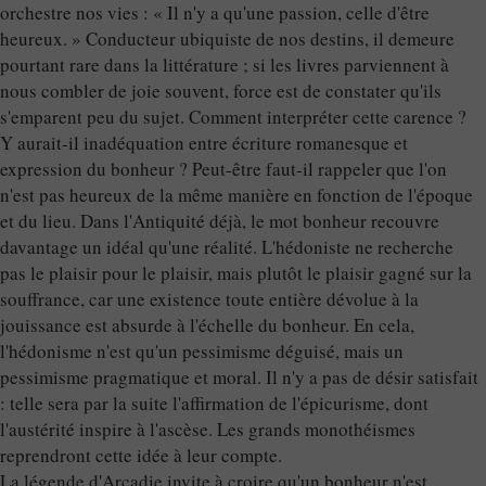
orchestre nos vies : « Il n'y a qu'une passion, celle d'être
heureux. » Conducteur ubiquiste de nos destins, il demeure
pourtant rare dans la littérature ; si les livres parviennent à
nous combler de joie souvent, force est de constater qu'ils
s'emparent peu du sujet. Comment interpréter cette carence ?
Y aurait-il inadéquation entre écriture romanesque et
expression du bonheur ? Peut-être faut-il rappeler que l'on
n'est pas heureux de la même manière en fonction de l'époque
et du lieu. Dans l'Antiquité déjà, le mot bonheur recouvre
davantage un idéal qu'une réalité. L'hédoniste ne recherche
pas le plaisir pour le plaisir, mais plutôt le plaisir gagné sur la
souffrance, car une existence toute entière dévolue à la
jouissance est absurde à l'échelle du bonheur. En cela,
l'hédonisme n'est qu'un pessimisme déguisé, mais un
pessimisme pragmatique et moral. Il n'y a pas de désir satisfait
: telle sera par la suite l'affirmation de l'épicurisme, dont
l'austérité inspire à l'ascèse. Les grands monothéismes
reprendront cette idée à leur compte.
La légende d'Arcadie invite à croire qu'un bonheur n'est