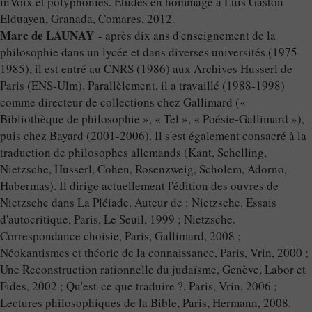
inVoix et polyphonies. Études en hommage à Luis Gastón
Elduayen, Granada, Comares, 2012.
Marc de LAUNAY
- après dix ans d'enseignement de la
philosophie dans un lycée et dans diverses universités (1975-
1985), il est entré au CNRS (1986) aux Archives Husserl de
Paris (ENS-Ulm). Parallèlement, il a travaillé (1988-1998)
comme directeur de collections chez Gallimard («
Bibliothèque de philosophie », « Tel », « Poésie-Gallimard »),
puis chez Bayard (2001-2006). Il s'est également consacré à la
traduction de philosophes allemands (Kant, Schelling,
Nietzsche, Husserl, Cohen, Rosenzweig, Scholem, Adorno,
Habermas). Il dirige actuellement l'édition des ouvres de
Nietzsche dans La Pléiade. Auteur de : Nietzsche. Essais
d'autocritique, Paris, Le Seuil, 1999 ; Nietzsche.
Correspondance choisie, Paris, Gallimard, 2008 ;
Néokantismes et théorie de la connaissance, Paris, Vrin, 2000 ;
Une Reconstruction rationnelle du judaïsme, Genève, Labor et
Fides, 2002 ; Qu'est-ce que traduire ?, Paris, Vrin, 2006 ;
Lectures philosophiques de la Bible, Paris, Hermann, 2008.