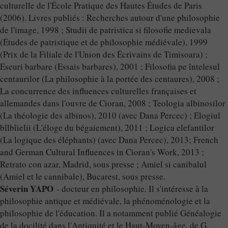
culturelle de l'École Pratique des Hautes Études de Paris
(2006). Livres publiés : Recherches autour d'une philosophie
de l'image, 1998 ; Studii de patristica si filosofie medievala
(Études de patristique et de philosophie médiévale), 1999
(Prix de la Filiale de l'Union des Écrivains de Timisoara) ;
Eseuri barbare (Essais barbares), 2001 ; Filosofia pe întelesul
centaurilor (La philosophie à la portée des centaures), 2008 ;
La concurrence des influences culturelles françaises et
allemandes dans l'ouvre de Cioran, 2008 ; Teologia albinosilor
(La théologie des albinos), 2010 (avec Dana Percec) ; Elogiul
bîlbîielii (L'éloge du bégaiement), 2011 ; Logica elefantilor
(La logique des éléphants) (avec Dana Percec), 2013; French
and German Cultural Influences in Cioran's Work, 2013 ;
Retrato con azar, Madrid, sous presse ; Amiel si canibalul
(Amiel et le cannibale), Bucarest, sous presse.
Séverin YAPO
- docteur en philosophie. Il s'intéresse à la
philosophie antique et médiévale, la phénoménologie et la
philosophie de l'éducation. Il a notamment publié Généalogie
de la docilité dans l'Antiquité et le Haut-Moyen-âge, de G.