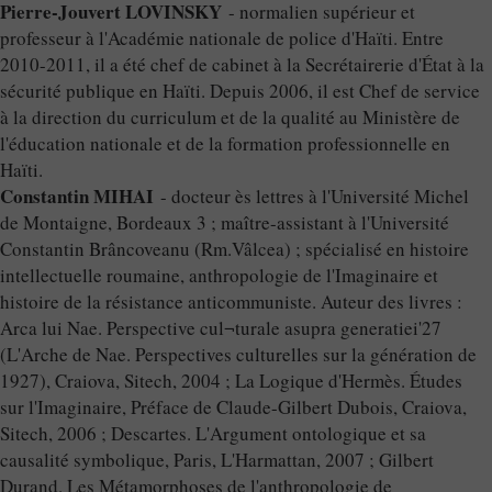
Pierre-Jouvert LOVINSKY
- normalien supérieur et
professeur à l'Académie nationale de police d'Haïti. Entre
2010-2011, il a été chef de cabinet à la Secrétairerie d'État à la
sécurité publique en Haïti. Depuis 2006, il est Chef de service
à la direction du curriculum et de la qualité au Ministère de
l'éducation nationale et de la formation professionnelle en
Haïti.
Constantin MIHAI
- docteur ès lettres à l'Université Michel
de Montaigne, Bordeaux 3 ; maître-assistant à l'Université
Constantin Brâncoveanu (Rm.Vâlcea) ; spécialisé en histoire
intellectuelle roumaine, anthropologie de l'Imaginaire et
histoire de la résistance anticommuniste. Auteur des livres :
Arca lui Nae. Perspective cul¬turale asupra generatiei'27
(L'Arche de Nae. Perspectives culturelles sur la génération de
1927), Craiova, Sitech, 2004 ; La Logique d'Hermès. Études
sur l'Imaginaire, Préface de Claude-Gilbert Dubois, Craiova,
Sitech, 2006 ; Descartes. L'Argument ontologique et sa
causalité symbolique, Paris, L'Harmattan, 2007 ; Gilbert
Durand. Les Métamorphoses de l'anthropologie de