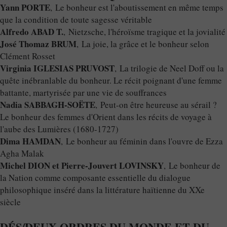
Yann PORTE
, Le bonheur est l'aboutissement en même temps
que la condition de toute sagesse véritable
Alfredo ABAD T.
, Nietzsche, l'héroïsme tragique et la jovialité
José Thomaz BRUM
, La joie, la grâce et le bonheur selon
Clément Rosset
Virginia IGLESIAS PRUVOST
, La trilogie de Neel Doff ou la
quête inébranlable du bonheur. Le récit poignant d'une femme
battante, martyrisée par une vie de souffrances
Nadia SABBAGH-SOËTE
, Peut-on être heureuse au sérail ?
Le bonheur des femmes d'Orient dans les récits de voyage à
l'aube des Lumières (1680-1727)
Dima HAMDAN
, Le bonheur au féminin dans l'ouvre de Ezza
Agha Malak
Michel DION et Pierre-Jouvert LOVINSKY
, Le bonheur de
la Nation comme composante essentielle du dialogue
philosophique inséré dans la littérature haïtienne du XXe
siècle
DÉS/DEUX ORDRES DU MONDE ET DU