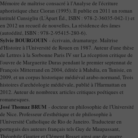
Mémoire de maîtrise consacré à l'Analyse de l'écriture
aphoristique chez Cioran (1995). Il publie en 2011 un roman
intitulé Cunsigliu (L'Àpart Éd., ISBN : 978-2-36035-042-1) et
en 2012 un recueil de nouvelles, La résidence des âmes
(autoédité, ISBN : 978-2-95415-280-6).
Sylvie BOURGOUIN
- écrivain, dramaturge. Maîtrise
d'Histoire à l'Université de Rouen en 1987. Auteur d'une thèse
de Lettres à la Sorbonne Paris IV sur La réception critique de
l'ouvre de Marguerite Duras pendant le premier septennat de
François Mitterrand en 2004, éditée à Mahdia, en Tunisie, en
2009, et un corpus historique médiéval arabo-normand, Trois
histoires d'archéologie médiévale, publié à l'Harmattan en
2012. Auteur de nombreux articles critiques poétiques et
romanesques.
José Thomaz BRUM
- docteur en philosophie de l'Université
de Nice. Professeur d'esthétique et de philosophie à
l'Université Catholique de Rio de Janeiro. Traducteur en
portugais des auteurs français tels Guy de Maupassant,
Théophile Gautier et Clément Rosset ainsi que de quatre