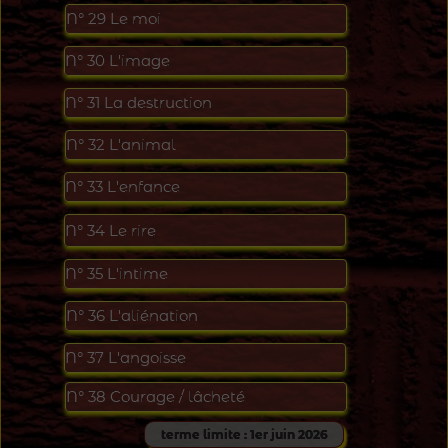
N°
29
L
e moi
N°
30 L'image
N°
31 La destruction
N°
32 L'animal
N°
33
L
'enfance
N°
34
L
e rire
N°
35
L
'intime
N°
36
L
'ali
é
nation
N°
37
L
'angoisse
N°
38 Courage / lâcheté
terme limite : 1er juin 2026