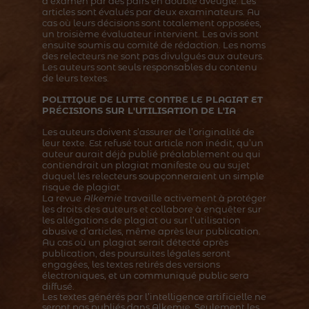
d’examen par des pairs en double aveugle. Les
articles sont évalués par deux examinateurs. Au
cas où leurs décisions sont totalement opposées,
un troisième évaluateur intervient. Les avis sont
ensuite soumis au comité de rédaction. Les noms
des relecteurs ne sont pas divulgués aux auteurs.
Les auteurs sont seuls responsables du contenu
de leurs textes.
POLITIQUE DE LUTTE CONTRE LE PLAGIAT ET
PR
É
CISIONS
SUR L'UTILISATION DE L'IA
Les auteurs doivent s’assurer de l’originalité de
leur texte. Est refusé tout article non inédit, qu’un
auteur aurait déjà publié préalablement ou qui
contiendrait un plagiat manifeste ou au sujet
duquel les relecteurs soupçonneraient un simple
risque de plagiat.
La revue
Alkemie
travaille activement à protéger
les droits des auteurs et collabore à enquêter sur
les allégations de plagiat ou sur l’utilisation
abusive d’articles, même après leur publication.
Au cas où un plagiat serait détecté après
publication, des poursuites légales seront
engagées, les textes retirés des versions
électroniques, et un communiqué public sera
diffusé.
Les textes générés par l’intelligence artificielle ne
seront pas publiés dans Alkemie. Seulement les