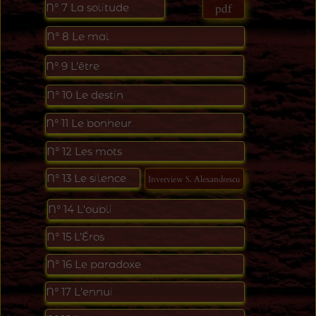
pdf
N°
7 La solitude
N°
8 Le mal
N°
9
L’être
N°
10
L
e destin
N°
11
L
e bonheur
N°
12
L
es mots
N°
13
L
e silence
Inverview S. Alexandrescu
N°
14
L
'oubli
N°
15
L’Éros
N°
16
Le paradoxe
N°
17
L
'ennui