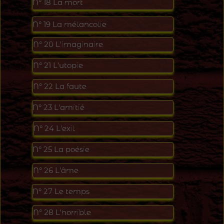
N°
18
L
a mort
N°
19
La mélancolie
N°
20
L
'imaginaire
N°
21
L
'utopie
N°
22
L
a faute
N°
23
L
'amiti
é
N°
24
L
'exil
N°
25
L
a po
é
sie
N°
26 L'âme
N°
27
L
e temps
N°
28
L
'horrible