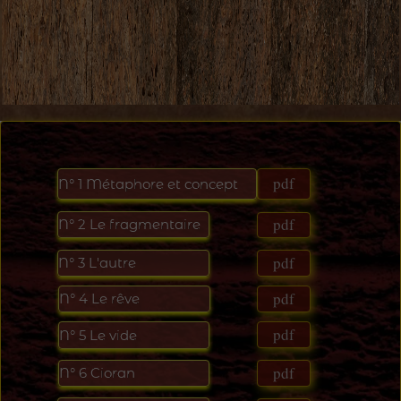
pdf
N°
1 Métaphore et concept
pdf
N°
2 Le fragmentaire
pdf
N°
3 L'autre
pdf
N°
4 Le r
ê
ve
pdf
N°
5 Le vide
pdf
N°
6 Cioran