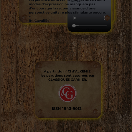
l'expérience de la confrontation de ces deux
modes d'expression ne manquera pas
d'encourager la reconnaissance d'une
perspective unitaire plus stimulante encore.
»
(N. Cavaillès)
À partir du n° 12 d'ALKEMIE,
les parutions sont assurées par
CLASSIQUES GARNIER.
ISSN 1843-9012