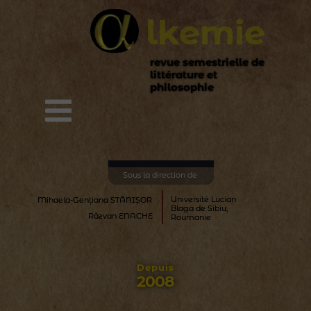
lkemie
revue semestrielle
de
littérature
et
philosophie
Sous la direction de
Université Lucian
Mihaela-Genţiana STĂNIŞOR
Blaga de Sibiu,
Răzvan ENACHE
Roumanie
Depuis
2008