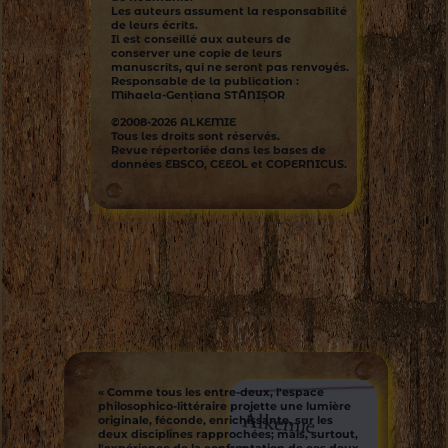
Les auteurs assument la responsabilité
de leurs écrits.
Il est conseillé aux auteurs de
conserver une copie de leurs
manuscrits, qui ne seront pas renvoyés.
Responsable de la publication :
Mihaela-Genţiana STĂNIŞOR
©2008-2026
ALKEMIE
Tous les droits sont réservés.
Revue répertoriée dans les bases de
données
EBSCO
,
CEEOL
et
COPERNICUS
.
« Comme tous les entre-deux, l'espace
philosophico-littéraire projette une lumière
originale, féconde, enrichissante, sur les
deux disciplines rapprochées; mais, surtout,