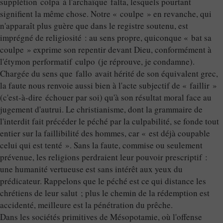
supplétion colpa à l'archaïque falta, lesquels pourtant
signifient la même chose. Notre « coulpe » en revanche, qui
n'apparaît plus guère que dans le registre soutenu, est
imprégné de religiosité : au sens propre, quiconque « bat sa
coulpe » exprime son repentir devant Dieu, conformément à
l'étymon performatif culpo (je réprouve, je condamne).
Chargée du sens que fallo avait hérité de son équivalent grec,
la faute nous renvoie aussi bien à l'acte subjectif de « faillir »
(c'est-à-dire échouer par soi) qu'à son résultat moral face au
jugement d'autrui. Le christianisme, dont la grammaire de
l'interdit fait précéder le péché par la culpabilité, se fonde tout
entier sur la faillibilité des hommes, car « est déjà coupable
celui qui est tenté ». Sans la faute, commise ou seulement
prévenue, les religions perdraient leur pouvoir prescriptif :
une humanité vertueuse est sans intérêt aux yeux du
prédicateur. Rappelons que le péché est ce qui distance les
chrétiens de leur salut ; plus le chemin de la rédemption est
accidenté, meilleure est la pénétration du prêche.
Dans les sociétés primitives de Mésopotamie, où l'offense