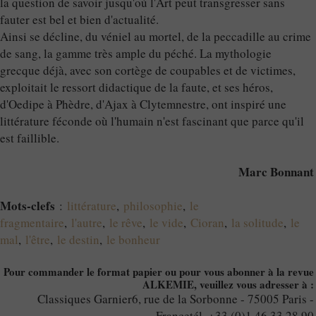
la question de savoir jusqu'où l'Art peut transgresser sans
fauter est bel et bien d'actualité.
Ainsi se décline, du véniel au mortel, de la peccadille au crime
de sang, la gamme très ample du péché. La mythologie
grecque déjà, avec son cortège de coupables et de victimes,
exploitait le ressort didactique de la faute, et ses héros,
d'Oedipe à Phèdre, d'Ajax à Clytemnestre, ont inspiré une
littérature féconde où l'humain n'est fascinant que parce qu'il
est faillible.
Marc Bonnant
Mots-clefs
:
littérature
,
philosophie
,
le
fragmentaire
,
l'autre
,
le rêve
,
le vide
,
Cioran
,
la solitude
,
le
mal
,
l'être
,
le destin
,
le bonheur
Pour commander le format papier ou pour vous abonner à la revue
ALKEMIE, veuillez vous adresser à :
Classiques Garnier6, rue de la Sorbonne - 75005 Paris -
Francetél. +33 (0)1 46 33 28 90