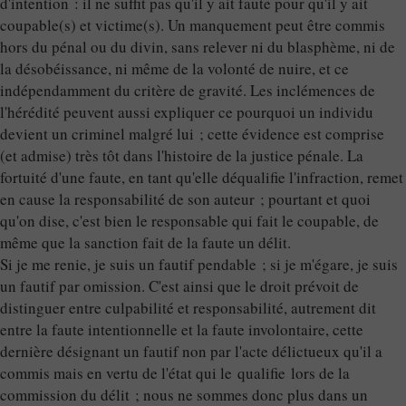
d'intention : il ne suffit pas qu'il y ait faute pour qu'il y ait
coupable(s) et victime(s). Un manquement peut être commis
hors du pénal ou du divin, sans relever ni du blasphème, ni de
la désobéissance, ni même de la volonté de nuire, et ce
indépendamment du critère de gravité. Les inclémences de
l'hérédité peuvent aussi expliquer ce pourquoi un individu
devient un criminel malgré lui ; cette évidence est comprise
(et admise) très tôt dans l'histoire de la justice pénale. La
fortuité d'une faute, en tant qu'elle déqualifie l'infraction, remet
en cause la responsabilité de son auteur ; pourtant et quoi
qu'on dise, c'est bien le responsable qui fait le coupable, de
même que la sanction fait de la faute un délit.
Si je me renie, je suis un fautif pendable ; si je m'égare, je suis
un fautif par omission. C'est ainsi que le droit prévoit de
distinguer entre culpabilité et responsabilité, autrement dit
entre la faute intentionnelle et la faute involontaire, cette
dernière désignant un fautif non par l'acte délictueux qu'il a
commis mais en vertu de l'état qui le qualifie lors de la
commission du délit ; nous ne sommes donc plus dans un