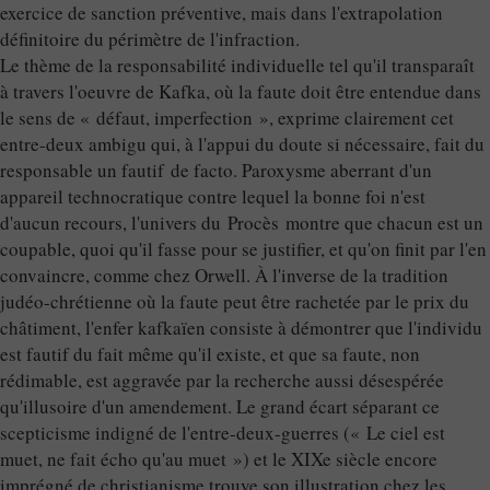
exercice de sanction préventive, mais dans l'extrapolation
définitoire du périmètre de l'infraction.
Le thème de la responsabilité individuelle tel qu'il transparaît
à travers l'oeuvre de Kafka, où la faute doit être entendue dans
le sens de « défaut, imperfection », exprime clairement cet
entre-deux ambigu qui, à l'appui du doute si nécessaire, fait du
responsable un fautif de facto. Paroxysme aberrant d'un
appareil technocratique contre lequel la bonne foi n'est
d'aucun recours, l'univers du Procès montre que chacun est un
coupable, quoi qu'il fasse pour se justifier, et qu'on finit par l'en
convaincre, comme chez Orwell. À l'inverse de la tradition
judéo-chrétienne où la faute peut être rachetée par le prix du
châtiment, l'enfer kafkaïen consiste à démontrer que l'individu
est fautif du fait même qu'il existe, et que sa faute, non
rédimable, est aggravée par la recherche aussi désespérée
qu'illusoire d'un amendement. Le grand écart séparant ce
scepticisme indigné de l'entre-deux-guerres (« Le ciel est
muet, ne fait écho qu'au muet ») et le XIXe siècle encore
imprégné de christianisme trouve son illustration chez les